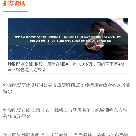
推荐资讯
炒股配资交流 杨毅：周琦在NBA一年100多万，国内两千万+奖
金不留也是人之常情
炒股配资交流 8月14日美股成交额前20：传特朗普政府欲入股英
特尔
炒股配资在线 上海公布一批将上市新房名单：绿城潮鸣东方均
价19.5万/平米
怎么配资炒配资网 美债收益率飙升 美元暴跌：关税与债务恐慌