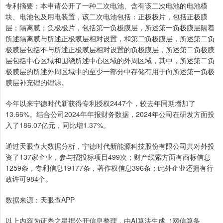
专利摘要：本申请公开了一种二次电池、含有该二次电池的电池模
块、电池包及用电装置，该二次电池包括：正极极片，包括正极膜
层；隔离膜；负极极片，包括第一负极膜层，所述第一负极膜层隔着
所述隔离膜与所述正极膜层相对设置，和第二负极膜层，所述第二负
极膜层包括不与所述正极膜层相对设置的负极膜层，所述第二负极膜
层包括中心区域和围绕所述中心区域的外周区域，其中，所述第二负
极膜层的所述外周区域中的至少一部分中存储有用于向所述第一负极
膜层补充锂的锂源。
今年以来宁德时代新获得专利授权2447个，较去年同期增加了
13.66%。结合公司2024年年报财务数据，2024年公司在研发方面投
入了186.07亿元，同比增1.37%。
通过天眼查大数据分析，宁德时代新能源科技股份有限公司共对外投
资了137家企业，参与招投标项目499次；财产线索方面有商标信息
1259条，专利信息19177条，著作权信息396条；此外企业还拥有行
政许可984个。
数据来源：天眼查APP
以上内容为证券之星据公开信息整理，由AI算法生成（网信算备