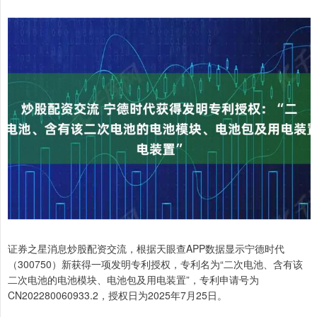
证券之星消息炒股配资交流，根据天眼查APP数据显示宁德时代
（300750）新获得一项发明专利授权，专利名为“二次电池、含有该
二次电池的电池模块、电池包及用电装置”，专利申请号为
CN202280060933.2，授权日为2025年7月25日。