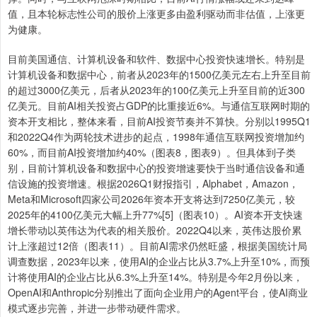
值，且本轮标志性公司的股价上涨更多由盈利驱动而非估值，上涨更
为健康。
目前美国通信、计算机设备和软件、数据中心投资快速增长。特别是
计算机设备和数据中心，前者从2023年的1500亿美元左右上升至目前
的超过3000亿美元，后者从2023年的100亿美元上升至目前的近300
亿美元。目前AI相关投资占GDP的比重接近6%。与通信互联网时期的
资本开支相比，整体来看，目前AI投资节奏并不算快。分别以1995Q1
和2022Q4作为两轮技术进步的起点，1998年通信互联网投资增加约
60%，而目前AI投资增加约40%（图表8，图表9）。但具体到子类
别，目前计算机设备和数据中心的投资增速要快于当时通信设备和通
信设施的投资增速。根据2026Q1财报指引，Alphabet，Amazon，
Meta和Microsoft四家公司2026年资本开支将达到7250亿美元，较
2025年的4100亿美元大幅上升77%[5]（图表10）。AI资本开支快速
增长带动以英伟达为代表的相关股价。2022Q4以来，英伟达股价累
计上涨超过12倍（图表11）。目前AI需求仍然旺盛，根据美国统计局
调查数据，2023年以来，使用AI的企业占比从3.7%上升至10%，而预
计将使用AI的企业占比从6.3%上升至14%。特别是今年2月份以来，
OpenAI和Anthropic分别推出了面向企业用户的Agent平台，使AI商业
模式逐步完善，并进一步带动硬件需求。