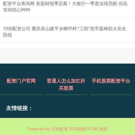
配资平台查询网 美股财报季启幕！大银行一季度业绩亮眼 但高
管却忧心忡忡
10倍配资公司 重庆巫山建平乡柳坪村:“三防”筑牢森林防火安全
防线
配资门户官网
普通人怎么加杠杆
手机股票配资平台
买股票
友情链接：
Powered by
华利配资
RSS地图
HTML地图