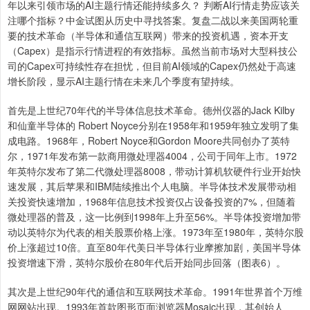
年以来引领市场的AI主题行情还能持续多久？ 判断AI行情走势应该关
注哪个指标？中金试图从历史中寻找答案。复盘二战以来美国两轮重
要的技术革命（半导体和通信互联网）带来的投资机遇，资本开支
（Capex）是指示行情进程的有效指标。虽然当前市场对大型科技公
司的Capex可持续性存在担忧，但目前AI领域的Capex仍然处于高速
增长阶段，显示AI主题行情在未来几个季度有望持续。
首先是上世纪70年代的半导体信息技术革命。德州仪器的Jack Kilby
和仙童半导体的 Robert Noyce分别在1958年和1959年独立发明了集
成电路。1968年，Robert Noyce和Gordon Moore共同创办了英特
尔，1971年发布第一款商用微处理器4004，公司于同年上市。1972
年英特尔发布了第二代微处理器8008，带动计算机软硬件行业开始快
速发展，其后苹果和IBM陆续推出个人电脑。半导体技术发展带动相
关投资快速增加，1968年信息技术投资仅占设备投资的7%，但随着
微处理器的普及，这一比例到1998年上升至56%。半导体投资增加带
动以英特尔为代表的相关股票价格上涨。1973年至1980年，英特尔股
价上涨超过10倍。直至80年代美日半导体行业摩擦加剧，美国半导体
投资增速下滑，英特尔股价在80年代后开始同步回落（图表6）。
其次是上世纪90年代的通信和互联网技术革命。1991年世界首个万维
网网站出现。1993年首款图形页面浏览器Mosaic出现，其创始人