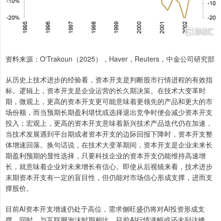
资料来源：O'Trakoun（2025），Haver，Reuters，中金公司研究部
从历史上技术进步的经验看，资本开支是判断股市行情进程的有效指
标。逻辑上，资本开支是企业运营的长久期决策。在技术大变革时
期，微观上，更高的资本开支更可能意味着更领先的产品和更大的市
场份额，而当预期长期盈利堪忧或选择退出竞争时便会减少资本开支
投入；宏观上，更高的资本开支意味着新兴技术产品迭代仍在加速，
当技术发展遇到平台期或者资本开支的边际回报下降时，资本开支整
体增速回落。换句话说，在技术大变革期间，资本开支是企业未来长
期盈利预期的显性选择，只要科技企业的资本开支仍能维持高速增
长，就意味着企业对未来增长有信心。即使从后视镜来看，技术进步
末期资本开支有一定的盲目性，但仍能对市场信心形成支撑，进而支
撑股价。
目前AI资本开支增速仍处于高位，需求侧旺盛仍将对AI投资形成支
撑。同时，与互联网泡沫时期相比，目前AI行情涨幅或还未到达峰