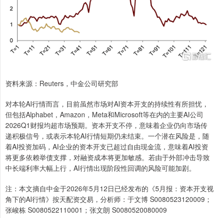
资料来源：Reuters，中金公司研究部
对本轮AI行情而言，目前虽然市场对AI资本开支的持续性有所担忧，
但包括Alphabet，Amazon，Meta和Microsoft等在内的主要AI公司
2026Q1财报均超市场预期。资本开支不停，意味着企业仍向市场传
递积极信号，或表示本轮AI行情短期仍未结束。一个潜在风险是，随
着AI投资加码，AI企业的资本开支已超过自由现金流，意味着AI投资
将更多依赖举债支撑，对融资成本将更加敏感。若由于外部冲击导致
中长端利率大幅上行，AI行情出现阶段性回调的风险可能加剧。
注：本文摘自中金于2026年5月12日已经发布的《5月报：资本开支视
角下的AI行情》按天配资交易，分析师：于文博 S0080523120009；
张峻栋 S0080522110001；张文朗 S0080520080009